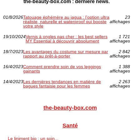
the-beauty-box.com : dernière news.
01/8/2026
Tatouage éphémère au jagua : l’option ultra
23
réaliste, naturelle et waterproof qui booste
affichages
votre style
19/10/2024
Vernis à ongles pas cher : les best sellers
1 721
MY Essential à découvrir absolument
affichages
18/7/2023
Les avantages du costume sur mesure par
2 842
rapport au prêt-à-porter
affichages
16/4/2023
Comment prendre soin de vos leggings
1 388
gainants
affichages
14/4/2023
Les dernières tendances en matière de
2 263
bagues fantaisie pour les femmes
affichages
the-beauty-box.com
Santé
Le liniment bio : un soin...