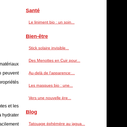
Santé
Le liniment bio : un soin...
Bien-être
Stick solaire invisible...
Des Menottes en Cuir pour...
 matériaux
o peuvent
Au-delà de l'apparence:...
ropriétés
Les masques bio : une...
Vers une nouvelle ère...
tes et les
Blog
à hydrater
Tatouage éphémère au jagua...
acilement