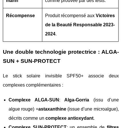
marin
comme prouvée par des tests.
Récompense
Produit récompensé aux
Victoires
de la Beauté Responsable 2023-
2024
.
Une double technologie protectrice : ALGA-
SUN + SUN-PROTECT
Le stick solaire invisible SPF50+ associe deux
complexes complémentaires :
Complexe ALGA-SUN
:
Alga-Gorria
(issu d’une
algue rouge) +
astaxanthine
(issue d’une microalgue),
décrits comme un
complexe antioxydant
.
Complexe SUN-PROTECT
: un ensemble de
filtres