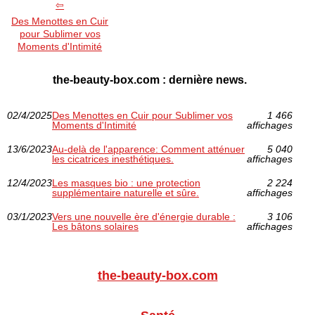
Des Menottes en Cuir
pour Sublimer vos
Moments d'Intimité
the-beauty-box.com : dernière news.
02/4/2025
Des Menottes en Cuir pour Sublimer vos
1 466
Moments d'Intimité
affichages
13/6/2023
Au-delà de l'apparence: Comment atténuer
5 040
les cicatrices inesthétiques.
affichages
12/4/2023
Les masques bio : une protection
2 224
supplémentaire naturelle et sûre.
affichages
03/1/2023
Vers une nouvelle ère d'énergie durable :
3 106
Les bâtons solaires
affichages
the-beauty-box.com