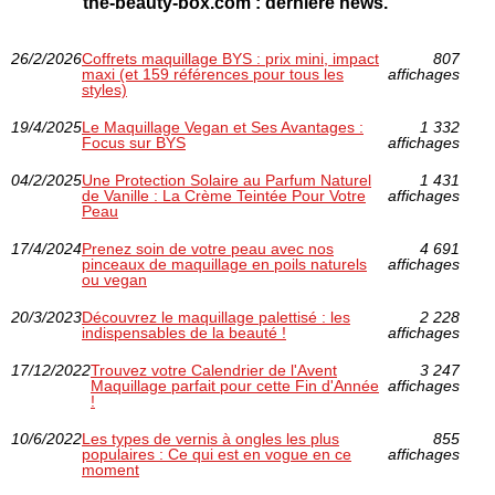
the-beauty-box.com : dernière news.
26/2/2026
Coffrets maquillage BYS : prix mini, impact
807
maxi (et 159 références pour tous les
affichages
styles)
19/4/2025
Le Maquillage Vegan et Ses Avantages :
1 332
Focus sur BYS
affichages
04/2/2025
Une Protection Solaire au Parfum Naturel
1 431
de Vanille : La Crème Teintée Pour Votre
affichages
Peau
17/4/2024
Prenez soin de votre peau avec nos
4 691
pinceaux de maquillage en poils naturels
affichages
ou vegan
20/3/2023
Découvrez le maquillage palettisé : les
2 228
indispensables de la beauté !
affichages
17/12/2022
Trouvez votre Calendrier de l'Avent
3 247
Maquillage parfait pour cette Fin d'Année
affichages
!
10/6/2022
Les types de vernis à ongles les plus
855
populaires : Ce qui est en vogue en ce
affichages
moment