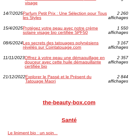
visage
14/7/2025
Parfum Petit Prix : Une Sélection pour Tous
2 260
les Styles
affichages
15/4/2025
Protégez votre peau avec notre crème
1 550
solaire visage bio certifiée SPF50
affichages
08/6/2024
Les secrets des tatouages polynésiens
3 167
révélés sur Cointatouage.com
affichages
11/11/2023
Offrez à votre peau une démaquillage en
2 357
douceur avec cette huile démaquillante
affichages
certifiée bio
21/12/2022
Explorer le Passé et le Présent du
2 844
Tatouage Maori
affichages
the-beauty-box.com
Santé
Le liniment bio : un soin...