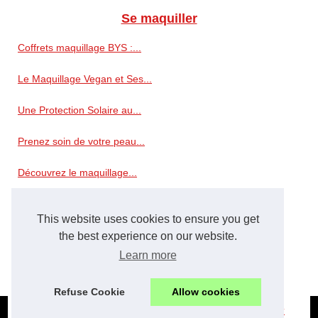
Se maquiller
Coffrets maquillage BYS :...
Le Maquillage Vegan et Ses...
Une Protection Solaire au...
Prenez soin de votre peau...
Découvrez le maquillage...
Une expression durable...
This website uses cookies to ensure you get
Trouvez votre Calendrier de...
the best experience on our website.
Learn more
Les types de vernis à ongles...
Refuse Cookie
Allow cookies
© 2026
The-beauty-box.com
;
Plan site web
;
Cookies Policy